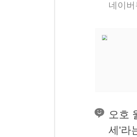
네이버뮤직
오호 
세'라