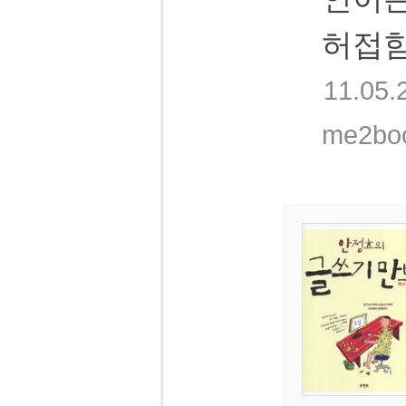
허접함
11.05.
me2b