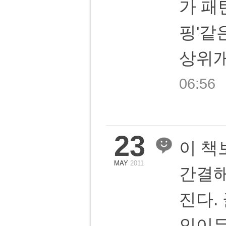
가 패
핑'같은
상위
06:56
23
이 
MAY
2011
간결해
진다.
인이든