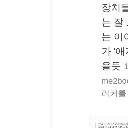
장치들
는 잘
는 이
가 '
을듯
1
me2b
러커를