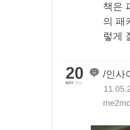
책은 
의 패
렇게 
20
/인사
MAY
2011
11.05.
me2mob