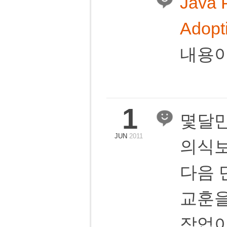
Java 
Adopt
내용이
1
몇달만
JUN
2011
의식보
다음 
교훈을
작업이