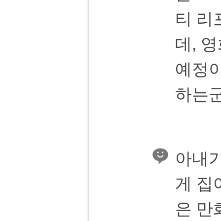
티 리
데, 
예정이
하는군
아내가
게 집
은 만