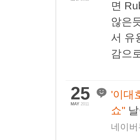
면 Ru
않은듯
서 유
감으로
25
'이대호
MAY
2011
쇼''
날
네이버