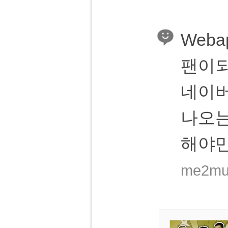
Weba
팬이되
네이버
나오는
해야
me2mus