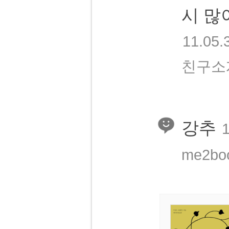
시 많
11.05.
친구소개
강추
1
me2b