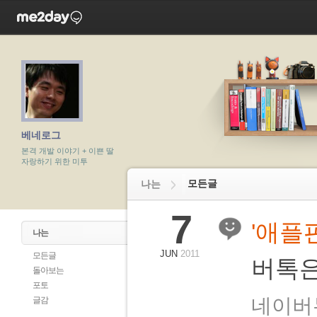
베네로그
본격 개발 이야기 + 이쁜 딸
자랑하기 위한 미투
모든글
나는
7
'애플
나는
JUN
2011
모든글
버톡은
돌아보는
포토
네이버뉴
글감