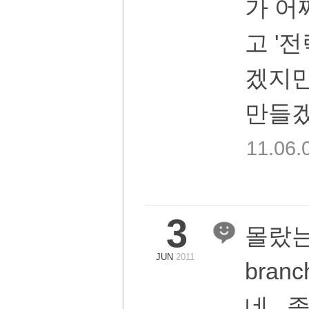
가 어
고 '
겠지만
만들겠
11.06.
3
몰랐는데
JUN
2011
bran
네..