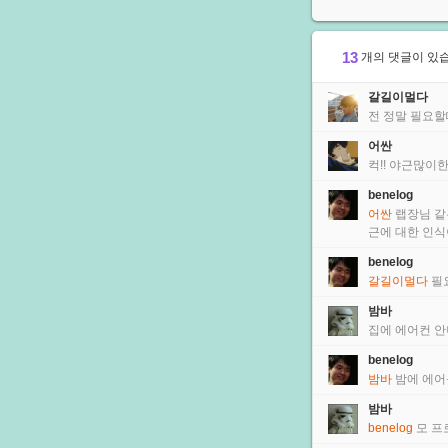
13
개의 댓글이 있습
갈길이멀다
전 정말 필요할때
어싼
컥!! 야근많이한
benelog
어싼
랩장님 같
근에 대한 인식
benelog
갈길이멀다
필
밤바
집에 에어컨 안
benelog
밤바
밤에 에어
밤바
benelog
모 프