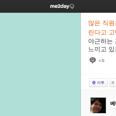
많은 직원
린다고 고
야근하는 
느끼고 있
느낌
미투
11
베