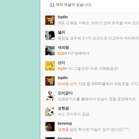
11
개의 댓글이 있습니다.
fupfin
SQL 오류일 거에요. 우리가 언제 로직을 자바 코드
샐리
동점일 경우에 3가지 조건으로 비교하여 처리하게 
네피림
fupfin
아!! 명쾌하다
선이
fupfin
아! 그렇군요! 바로 이해했음요!
fupfin
네피림
선이
지금 쯤 30000줄짜리 SQL문을 가지
오리궁디
요즘은기사를 볼때마다 진실이 정말 궁금해져요.
성현곰
저도 무지무지 궁금
benelog
성현곰
같은 회사면 아실수 있지 않나요? ^^;
benelog